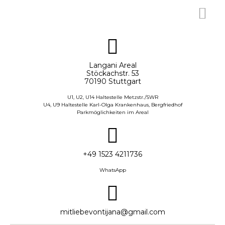
Langani Areal
Stöckachstr. 53
70190 Stuttgart
U1, U2, U14 Haltestelle Metzstr./SWR
U4, U9 Haltestelle Karl-Olga Krankenhaus, Bergfriedhof
Parkmöglichkeiten im Areal
+49 1523 4211736
WhatsApp
mitliebevontijana@gmail.com